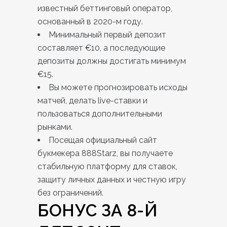
известный беттинговый оператор,
основанный в 2020-м году.
Минимальный первый депозит
составляет €10, а последующие
депозиты должны достигать минимум
€15.
Вы можете прогнозировать исходы
матчей, делать live-ставки и
пользоваться дополнительными
рынками.
Посещая официальный сайт
букмекера 888Starz, вы получаете
стабильную платформу для ставок,
защиту личных данных и честную игру
без ограничений.
БОНУС ЗА 8-Й