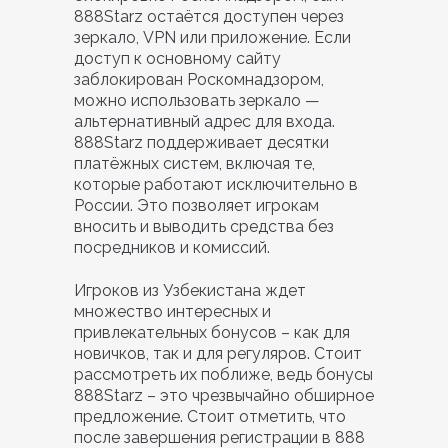
888Starz остаётся доступен через
зеркало, VPN или приложение. Если
доступ к основному сайту
заблокирован Роскомнадзором,
можно использовать зеркало —
альтернативный адрес для входа.
888Starz поддерживает десятки
платёжных систем, включая те,
которые работают исключительно в
России. Это позволяет игрокам
вносить и выводить средства без
посредников и комиссий.
Игроков из Узбекистана ждет
множество интересных и
привлекательных бонусов – как для
новичков, так и для регуляров. Стоит
рассмотреть их поближе, ведь бонусы
888Starz – это чрезвычайно обширное
предложение. Стоит отметить, что
после завершения регистрации в 888