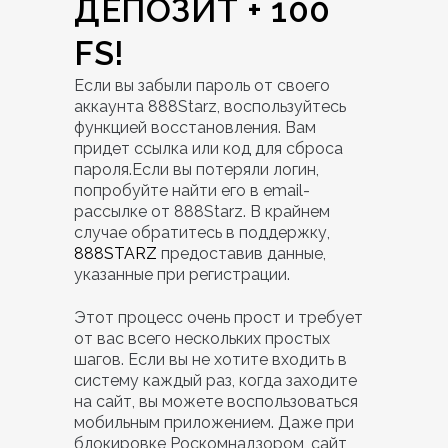
ДЕПОЗИТ + 100
FS!
Если вы забыли пароль от своего
аккаунта 888Starz, воспользуйтесь
функцией восстановления. Вам
придет ссылка или код для сброса
пароля.Если вы потеряли логин,
попробуйте найти его в email-
рассылке от 888Starz. В крайнем
случае обратитесь в поддержку,
888STARZ
предоставив данные,
указанные при регистрации.
Этот процесс очень прост и требует
от вас всего нескольких простых
шагов. Если вы не хотите входить в
систему каждый раз, когда заходите
на сайт, вы можете воспользоваться
мобильным приложением. Даже при
блокировке Роскомнадзором, сайт