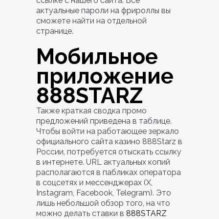
ссылке с нашего сайта. Все
актуальные пароли на фрироллы вы
сможете найти на отдельной
странице.
Мобильное
приложение
888STARZ
Также краткая сводка промо
предложений приведена в таблице.
Чтобы войти на работающее зеркало
официального сайта казино 888Starz в
России, потребуется отыскать ссылку
в интернете. URL актуальных копий
располагаются в пабликах оператора
в соцсетях и мессенджерах (X,
Instagram, Facebook, Telegram). Это
лишь небольшой обзор того, на что
можно делать ставки в
888STARZ