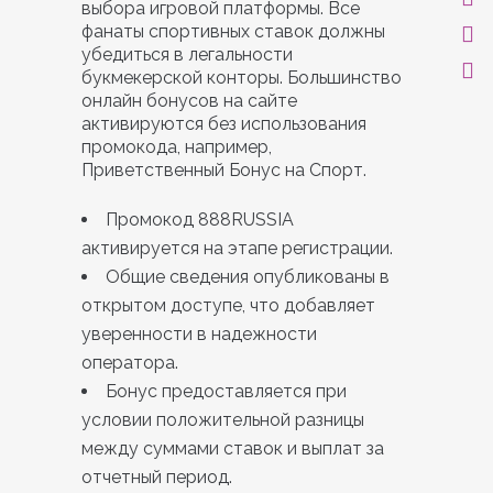
выбора игровой платформы. Все
фанаты спортивных ставок должны
убедиться в легальности
букмекерской конторы. Большинство
онлайн бонусов на сайте
активируются без использования
промокода, например,
Приветственный Бонус на Спорт.
Промокод 888RUSSIA
активируется на этапе регистрации.
Общие сведения опубликованы в
открытом доступе, что добавляет
уверенности в надежности
оператора.
Бонус предоставляется при
условии положительной разницы
между суммами ставок и выплат за
отчетный период.