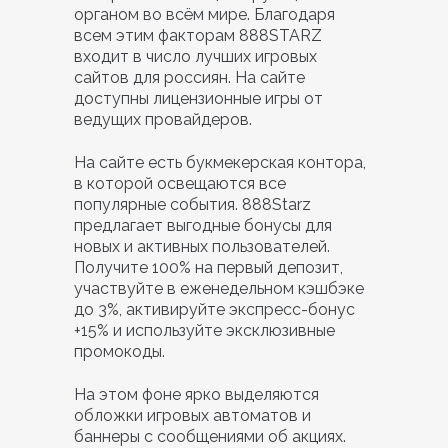
органом во всём мире. Благодаря
всем этим факторам 888STARZ
входит в число лучших игровых
сайтов для россиян. На сайте
доступны лицензионные игры от
ведущих провайдеров.
На сайте есть букмекерская контора,
в которой освещаются все
популярные события. 888Starz
предлагает выгодные бонусы для
новых и активных пользователей.
Получите 100% на первый депозит,
участвуйте в еженедельном кэшбэке
до 3%, активируйте экспресс-бонус
+15% и используйте эксклюзивные
промокоды.
На этом фоне ярко выделяются
обложки игровых автоматов и
баннеры с сообщениями об акциях.