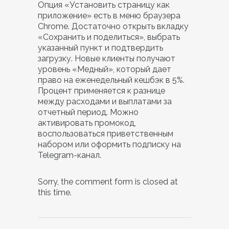
Опция «Установить страницу как
приложение» есть в меню браузера
Chrome. Достаточно открыть вкладку
«Сохранить и поделиться», выбрать
указанный пункт и подтвердить
загрузку. Новые клиенты получают
уровень «Медный», который дает
право на еженедельный кешбэк в 5%.
Процент применяется к разнице
между расходами и выплатами за
отчетный период. Можно
активировать промокод,
воспользоваться приветственным
набором или оформить подписку на
Telegram-канал.
Sorry, the comment form is closed at
this time.