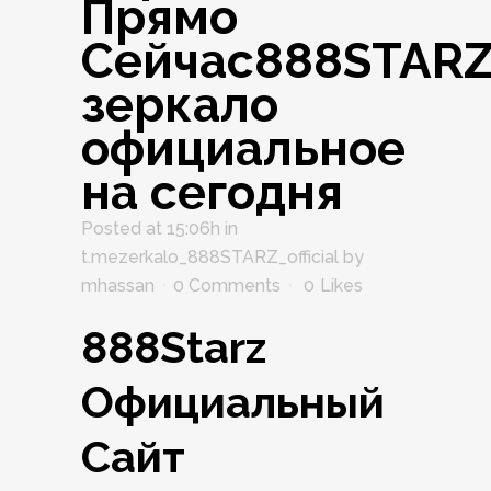
Прямо
Сейчас888STAR
зеркало
официальное
на сегодня
Posted at 15:06h
in
t.mezerkalo_888STARZ_official
by
mhassan
0 Comments
0
Likes
888Starz
Официальный
Сайт