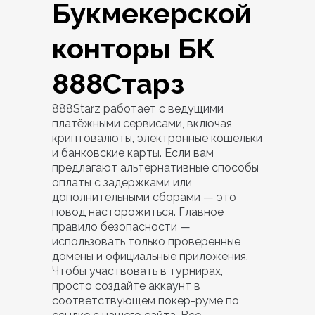
Букмекерской
конторы БК
888Старз
888Starz работает с ведущими
платёжными сервисами, включая
криптовалюты, электронные кошельки
и банковские карты. Если вам
предлагают альтернативные способы
оплаты с задержками или
дополнительными сборами — это
повод насторожиться. Главное
правило безопасности —
использовать только проверенные
домены и официальные приложения.
Чтобы участвовать в турнирах,
просто создайте аккаунт в
соответствующем покер-руме по