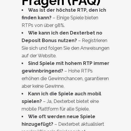
Fragen (FAQ)
Was ist der höchste RTP, den ich
finden kann?
– Einige Spiele bieten
RTPs von über 98%.
Wie kann ich den Dexterbet no
Deposit Bonus nutzen?
– Registrieren
Sie sich und folgen Sie den Anweisungen
auf der Website.
Sind Spiele mit hohem RTP immer
gewinnbringend?
– Hohe RTPs
erhöhen die Gewinnchancen, garantieren
aber keine Gewinne.
Kann ich die Spiele auch mobil
spielen?
– Ja, Dexterbet bietet eine
mobile Plattform für alle Spiele.
Wie oft werden neue Spiele
hinzugefügt?
– Dexterbet aktualisiert