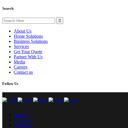
Search
Search
for:
About Us
Home Solutions
Business Solutions
Services
Get Your Quote
Partner With Us
Media
Careers
Contact us
Follow Us
Home
About Us
Solutions