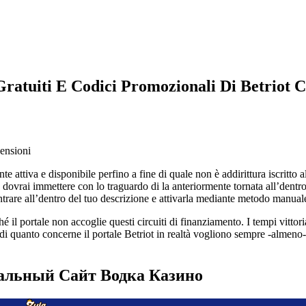
Gratuiti E Codici Promozionali Di Betriot 
te attiva e disponibile perfino a fine di quale non è addirittura iscritto
o dovrai immettere con lo traguardo di la anteriormente tornata all’dentr
trare all’dentro del tuo descrizione e attivarla mediante metodo manuale 
é il portale non accoglie questi circuiti di finanziamento. I tempi vittor
 di quanto concerne il portale Betriot in realtà vogliono sempre -almeno- 3
иальный Сайт Водка Казино