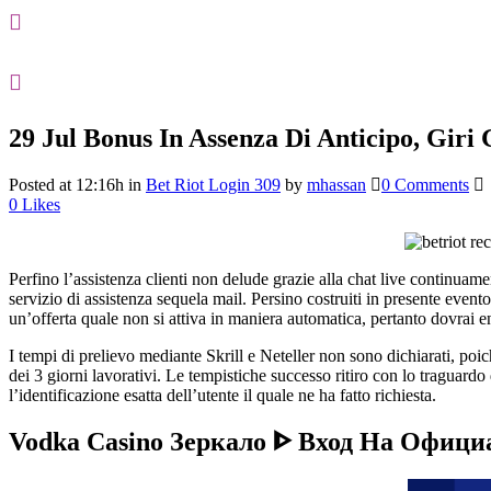
29 Jul
Bonus In Assenza Di Anticipo, Giri 
Posted at 12:16h
in
Bet Riot Login 309
by
mhassan
0 Comments
0
Likes
Perfino l’assistenza clienti non delude grazie alla chat live continuamen
servizio di assistenza sequela mail. Persino costruiti in presente event
un’offerta quale non si attiva in maniera automatica, pertanto dovrai en
I tempi di prelievo mediante Skrill e Neteller non sono dichiarati, poich
dei 3 giorni lavorativi. Le tempistiche successo ritiro con lo traguardo
l’identificazione esatta dell’utente il quale ne ha fatto richiesta.
Vodka Casino Зеркало ᐈ Вход На Офиц