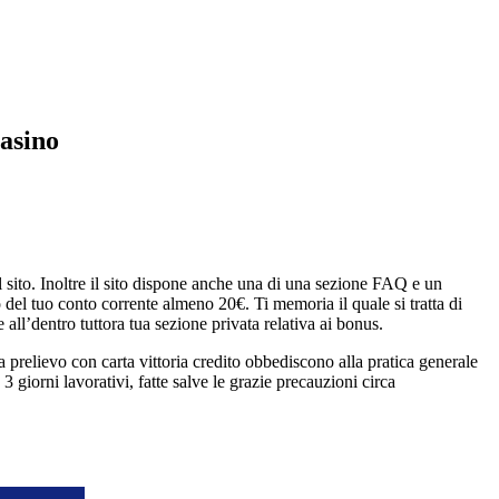
Casino
 al sito. Inoltre il sito dispone anche una di una sezione FAQ e un
o del tuo conto corrente almeno 20€. Ti memoria il quale si tratta di
all’dentro tuttora tua sezione privata relativa ai bonus.
ia prelievo con carta vittoria credito obbediscono alla pratica generale
 giorni lavorativi, fatte salve le grazie precauzioni circa