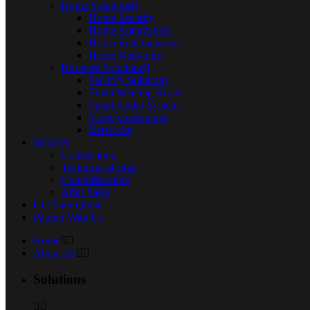
Home Solutions
Home Security
Home Automation
Home Entertainment
Home Networks
Business Solutions
Security Solutions
Smart Meeting Room
Smart Audio System
Video Conference
Networks
Services
Consultation
Technical Design
Commissioning
After Sales
Get Your Quote
Partner With Us
Home
About Us
Solutions