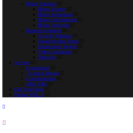
Home Solutions
Home Security
Home Automation
Home Entertainment
Home Networks
Business Solutions
Security Solutions
Smart Meeting Room
Smart Audio System
Video Conference
Networks
Services
Consultation
Technical Design
Commissioning
After Sales
Get Your Quote
Partner With Us