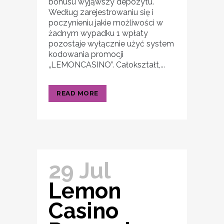
bonusu wyjąwszy depozytu.
Według zarejestrowaniu się i
poczynieniu jakie możliwości w
żadnym wypadku 1 wpłaty
pozostaje wyłącznie użyć system
kodowania promocji
„LEMONCASINO”. Całokształt,...
READ MORE
29 Jul
Lemon
Casino