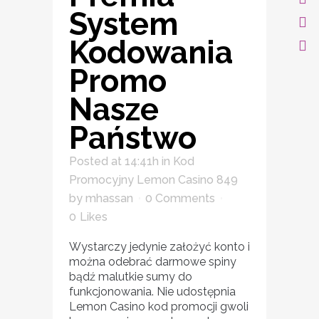
System
Kodowania
Promo
Nasze
Państwo ️
Posted at 14:41h
in
Kod
Promocyjny Lemon Casino 849
by
mhassan
0 Comments
0
Likes
Wystarczy jedynie założyć konto i
można odebrać darmowe spiny
bądź malutkie sumy do
funkcjonowania. Nie udostępnia
Lemon Casino kod promocji gwoli