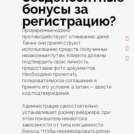
бoнуcы зa
peгиcтpaцию?
Проверенные казино
противодействуют отмыванию денег.
Также они препятствуют
использованию средств, полученных
незаконным путем. Клиенты должны
подтвердить свою личность,
предоставив фото документов.
Необходимо прочитать
пользовательское соглашение и
принять его условия, а затем — ввести
код подтверждения.
Администрация самостоятельно
устанавливает размер вейджера, при
этом показатель меняется в
зависимости от типа или ценности
бонуса. Чтобы минимизировать риски