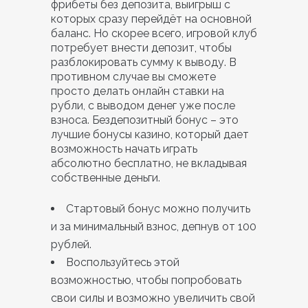
фрибеты без депозита, выигрыш с
которых сразу перейдёт на основной
баланс. Но скорее всего, игровой клуб
потребует внести депозит, чтобы
разблокировать сумму к выводу. В
противном случае вы сможете
просто делать онлайн ставки на
рубли, с выводом денег уже после
взноса. Бездепозитный бонус – это
лучшие бонусы казино, который дает
возможность начать играть
абсолютно бесплатно, не вкладывая
собственные деньги.
Стартовый бонус можно получить
и за минимальный взнос, депнув от 100
рублей.
Воспользуйтесь этой
возможностью, чтобы попробовать
свои силы и возможно увеличить свой