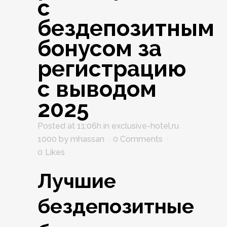
с
бездепозитным
бонусом за
регистрацию
с выводом
2025
Posted at 11:06h
in
exclusive-hotel.ru
1000
by
mhassan
0 Comments
0
Likes
Лучшиe
бeздeпoзитныe