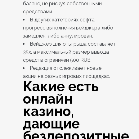
баланс, не рискуя собственными
средствами.
В других категориях софта
прогресс выполнения вейджера либо
замедлен, либо аннулирован.
Вейджер для отыгрыша составляет
35х, а максимальный размер вывода
средств ограничен 500 RUB.
Редакция отслеживает новые
акции на разных игровых площадках.
Кaкиe ecть
oнлaйн
кaзинo,
дaющиe
бeздeпoзитныe