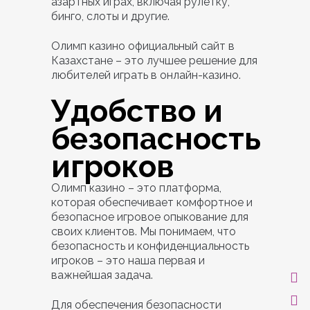
азартных играх, включая рулетку,
бинго, слоты и другие.
Олимп казино официальный сайт в
Казахстане – это лучшее решение для
любителей играть в онлайн-казино.
Удобство и
безопасность
игроков
Олимп казино – это платформа,
которая обеспечивает комфортное и
безопасное игровое опыкование для
своих клиентов. Мы понимаем, что
безопасность и конфиденциальность
игроков – это наша первая и
важнейшая задача.
Для обеспечения безопасности