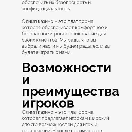
обеспечить их безопасность и
конфиденциальность.
Олимп казино – это платформа,
которая обеспечивает комфортное и
безопасное игровое опыкование для
своих клиентов. Мы рады, что вы
выбрали нас, и мы будем рады, если вы
будете играть с нами.
Возможности
и
преимущества
игроков
Олимп казино – это платформа,
которая предлагает игрокам широкий
спектр возможностей для игры и
развлечений. В числе преимуществ