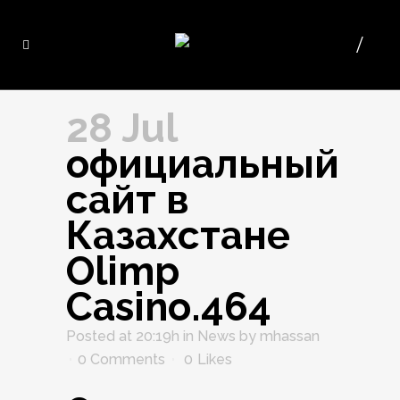
28 Jul
официальный
сайт в
Казахстане
Olimp
Casino.464
Posted at 20:19h
in
News
by
mhassan
0 Comments
0
Likes