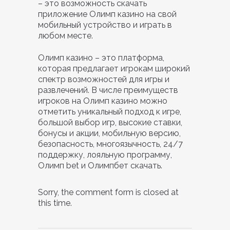
– это возможность скачать
приложение Олимп казино на свой
мобильный устройство и играть в
любом месте.
Олимп казино – это платформа,
которая предлагает игрокам широкий
спектр возможностей для игры и
развлечений. В числе преимуществ
игроков на Олимп казино можно
отметить уникальный подход к игре,
большой выбор игр, высокие ставки,
бонусы и акции, мобильную версию,
безопасность, многоязычность, 24/7
поддержку, лояльную программу,
Олимп bet и Олимпбет скачать.
Sorry, the comment form is closed at
this time.