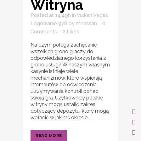
Witryna
Posted at 14:49h
in
Vulkan Vegas
Logowanie 978
by
mhassan
0
Comments
2
Likes
Na czym polega zachęcanie
wszelkich grono graczy do
odpowiedzialnego korzystania z
grono usług? W naszym własnym
kasynie istnieje wiele
mechanizmów, które wspierają
internautów do odwiedzenia
utrzymywania kontroli ponad
swoją grą. Użytkownicy polskiej
witryny mogą ustalić zakres
dotyczący depozytu, który mogą
wpłacić w jakimś okresie....
READ MORE