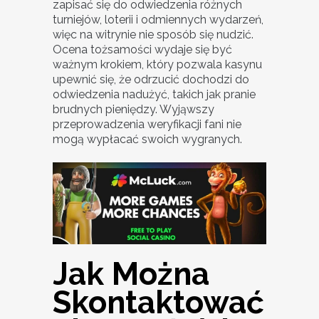
zapisać się do odwiedzenia różnych
turniejów, loterii i odmiennych wydarzeń,
więc na witrynie nie sposób się nudzić.
Ocena tożsamości wydaje się być
ważnym krokiem, który pozwala kasynu
upewnić się, że odrzucić dochodzi do
odwiedzenia nadużyć, takich jak pranie
brudnych pieniędzy. Wyjąwszy
przeprowadzenia weryfikacji fani nie
mogą wypłacać swoich wygranych.
Jak Można
Skontaktować