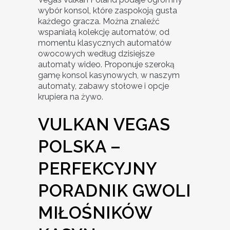
wybór konsol, które zaspokoją gusta
każdego gracza. Można znaleźć
wspaniałą kolekcję automatów, od
momentu klasycznych automatów
owocowych według dzisiejsze
automaty wideo. Proponuje szeroką
gamę konsol kasynowych, w naszym
automaty, zabawy stołowe i opcje
krupiera na żywo.
VULKAN VEGAS
POLSKA –
PERFEKCYJNY
PORADNIK GWOLI
MIŁOŚNIKÓW