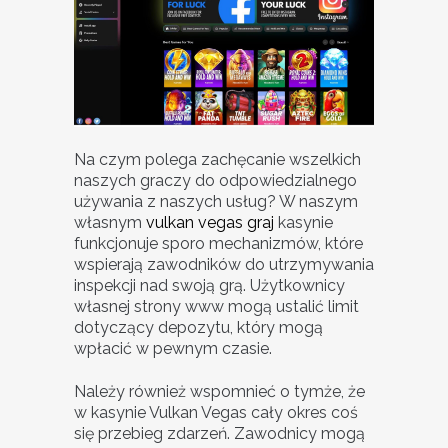
Na czym polega zachęcanie wszelkich
naszych graczy do odpowiedzialnego
używania z naszych usług? W naszym
własnym
vulkan vegas graj
kasynie
funkcjonuje sporo mechanizmów, które
wspierają zawodników do utrzymywania
inspekcji nad swoją grą. Użytkownicy
własnej strony www mogą ustalić limit
dotyczący depozytu, który mogą
wpłacić w pewnym czasie.
Należy również wspomnieć o tymże, że
w kasynie Vulkan Vegas cały okres coś
się przebieg zdarzeń. Zawodnicy mogą