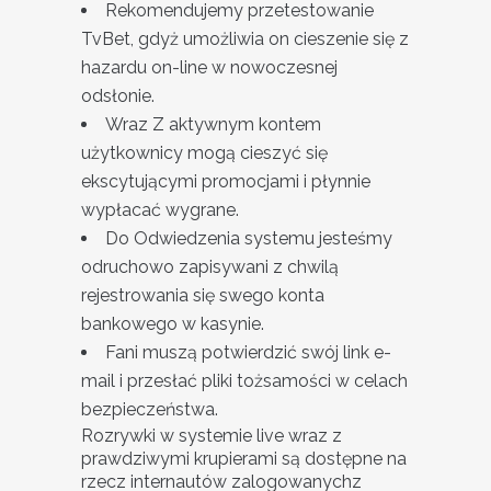
Rekomendujemy przetestowanie
TvBet, gdyż umożliwia on cieszenie się z
hazardu on-line w nowoczesnej
odsłonie.
Wraz Z aktywnym kontem
użytkownicy mogą cieszyć się
ekscytującymi promocjami i płynnie
wypłacać wygrane.
Do Odwiedzenia systemu jesteśmy
odruchowo zapisywani z chwilą
rejestrowania się swego konta
bankowego w kasynie.
Fani muszą potwierdzić swój link e-
mail i przesłać pliki tożsamości w celach
bezpieczeństwa.
Rozrywki w systemie live wraz z
prawdziwymi krupierami są dostępne na
rzecz internautów zalogowanychz