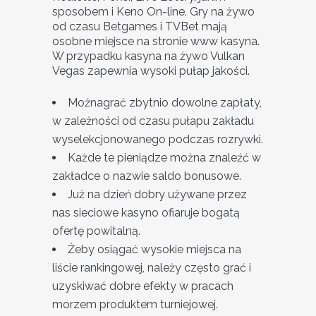
sposobem i Keno On-line. Gry na żywo
od czasu Betgames i TVBet mają
osobne miejsce na stronie www kasyna.
W przypadku kasyna na żywo Vulkan
Vegas zapewnia wysoki pułap jakości.
Możnagrać zbytnio dowolne zapłaty,
w zależności od czasu pułapu zakładu
wyselekcjonowanego podczas rozrywki.
Każde te pieniądze można znaleźć w
zakładce o nazwie saldo bonusowe.
Już na dzień dobry używane przez
nas sieciowe kasyno ofiaruje bogatą
ofertę powitalną.
Żeby osiągać wysokie miejsca na
liście rankingowej, należy często grać i
uzyskiwać dobre efekty w pracach
morzem produktem turniejowej.