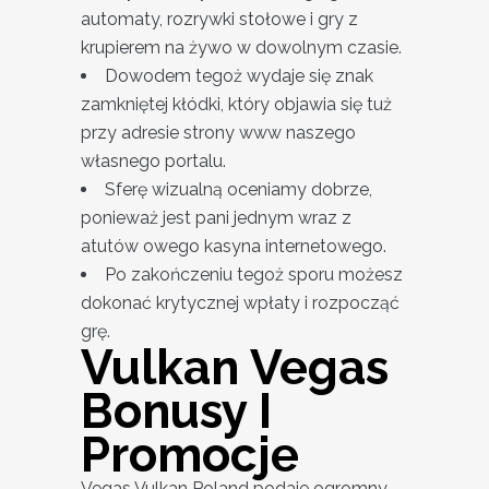
automaty, rozrywki stołowe i gry z
krupierem na żywo w dowolnym czasie.
Dowodem tegoż wydaje się znak
zamkniętej kłódki, który objawia się tuż
przy adresie strony www naszego
własnego portalu.
Sferę wizualną oceniamy dobrze,
ponieważ jest pani jednym wraz z
atutów owego kasyna internetowego.
Po zakończeniu tegoż sporu możesz
dokonać krytycznej wpłaty i rozpocząć
grę.
Vulkan Vegas
Bonusy I
Promocje
Vegas Vulkan Poland podaje ogromny