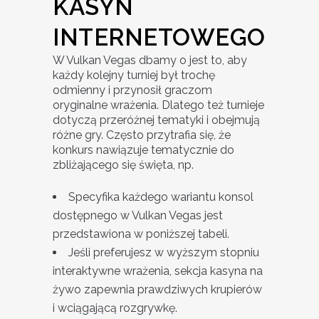
KASYN
INTERNETOWEGO
W Vulkan Vegas dbamy o jest to, aby
każdy kolejny turniej był trochę
odmienny i przynosił graczom
oryginalne wrażenia. Dlatego też turnieje
dotyczą przeróżnej tematyki i obejmują
różne gry. Często przytrafia się, że
konkurs nawiązuje tematycznie do
zbliżającego się święta, np.
Specyfika każdego wariantu konsol
dostępnego w Vulkan Vegas jest
przedstawiona w poniższej tabeli.
Jeśli preferujesz w wyższym stopniu
interaktywne wrażenia, sekcja kasyna na
żywo zapewnia prawdziwych krupierów
i wciągającą rozgrywkę.