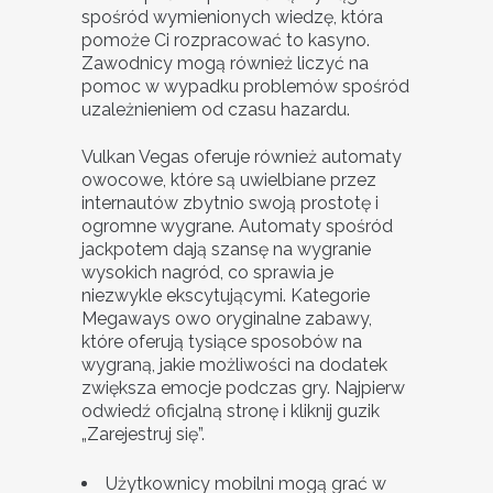
spośród wymienionych wiedzę, która
pomoże Ci rozpracować to kasyno.
Zawodnicy mogą również liczyć na
pomoc w wypadku problemów spośród
uzależnieniem od czasu hazardu.
Vulkan Vegas oferuje również automaty
owocowe, które są uwielbiane przez
internautów zbytnio swoją prostotę i
ogromne wygrane. Automaty spośród
jackpotem dają szansę na wygranie
wysokich nagród, co sprawia je
niezwykle ekscytującymi. Kategorie
Megaways owo oryginalne zabawy,
które oferują tysiące sposobów na
wygraną, jakie możliwości na dodatek
zwiększa emocje podczas gry. Najpierw
odwiedź oficjalną stronę i kliknij guzik
„Zarejestruj się”.
Użytkownicy mobilni mogą grać w