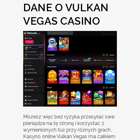
DANE O VULKAN
VEGAS CASINO
Możesz więc bez ryzyka przesyłać swe
pieniądze na tę stronę i korzystać z
wymienionych tuż przy różnych grach.
Kasyno online Vulkan Vegas ma całkiem