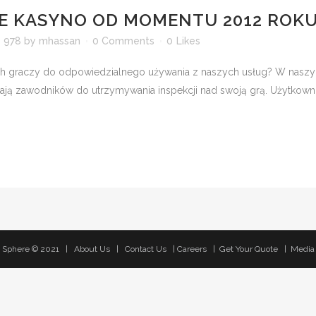
ZE KASYNO OD MOMENTU 2012 ROK
 978
by
mhassan
0 Comments
0
Likes
h graczy do odpowiedzialnego używania z naszych usług? W naszym
ają zawodników do utrzymywania inspekcji nad swoją grą. Użytkowni
Sphere © 2021 |
About Us
|
Contact Us
|
Careers
|
Get Your Quote
|
Media