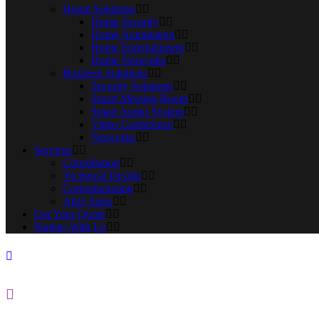
Home Solutions
Home Security
Home Automation
Home Entertainment
Home Networks
Business Solutions
Security Solutions
Smart Meeting Room
Smart Audio System
Video Conference
Networks
Services
Consultation
Technical Design
Commissioning
After Sales
Get Your Quote
Partner With Us