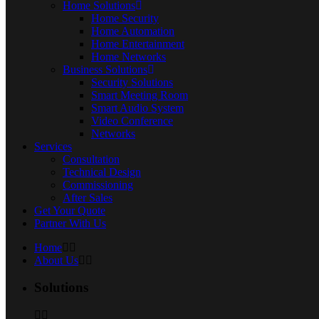
Home Solutions
Home Security
Home Automation
Home Entertainment
Home Networks
Business Solutions
Security Solutions
Smart Meeting Room
Smart Audio System
Video Conference
Networks
Services
Consultation
Technical Design
Commissioning
After Sales
Get Your Quote
Partner With Us
Home
About Us
Solutions