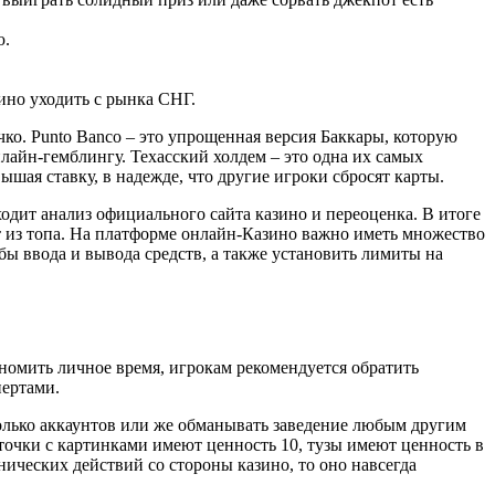
ю.
но уходить с рынка СНГ.
чко. Punto Banco – это упрощенная версия Баккары, которую
лайн-гемблингу. Техасский холдем – это одна их самых
ышая ставку, в надежде, что другие игроки сбросят карты.
ходит анализ официального сайта казино и переоценка. В итоге
т из топа. На платформе онлайн-Казино важно иметь множество
бы ввода и вывода средств, а также установить лимиты на
номить личное время, игрокам рекомендуется обратить
пертами.
колько аккаунтов или же обманывать заведение любым другим
рточки с картинками имеют ценность 10, тузы имеют ценность в
нических действий со стороны казино, то оно навсегда